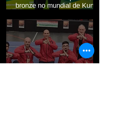
bronze no mundial de Kung
Fu Tradicional
Todos os atletas
medalhados no CN de Kung
Fu
Search By Tags
16th European Championship
18º Campeonato Europeu de Wushu
2016
2023
2024
2025
20ª