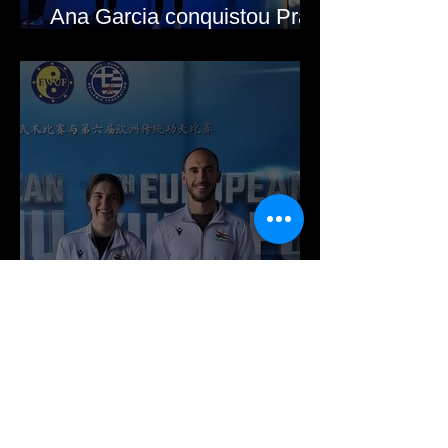
Ana Garcia conquistou Prata
e Bronze na Grécia
João Gonçalves e Ana
Garcia da Shàolín Si
integram seleções nacional
nos europeus de Wushu e