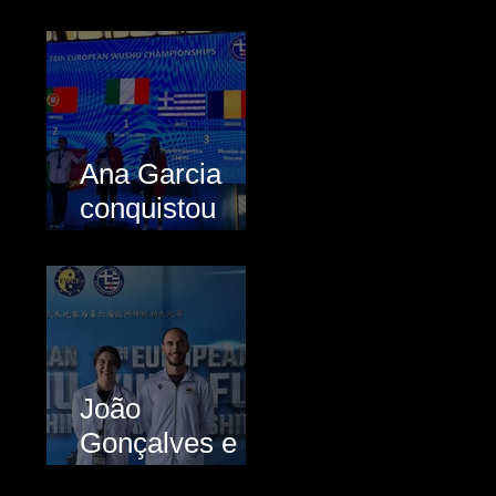
medalhados no
CN de Kung Fu
Ana Garcia
conquistou
Prata e Bronze
na Grécia
João
Gonçalves e
Ana Garcia da