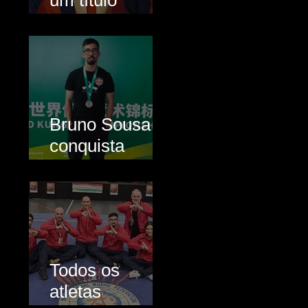
um título
nacional e uma
medalha de
prata
Bruno Sousa
conquista
bronze no
mundial de
Kung Fu
Tradicional
Todos os
atletas