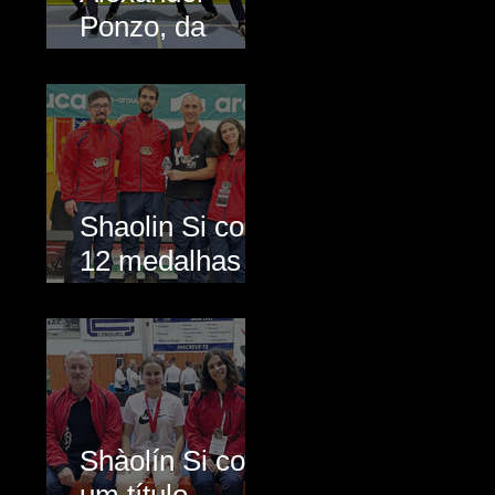
Ponzo, da
Shaolin Si,
alcança prata
no Mundial de
Kung Fu
Shaolin Si com
12 medalhas e
cinco títulos
conquistados
em Arouca
Shàolín Si com