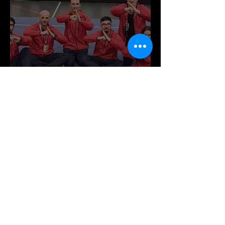
Todos os atletas
medalhados no CN de Kung
Fu
Search By Tags
16th European Championship
18º Campeonato Europeu de Wushu
2016
2023
2024
2025
20ª
6º Campeonato Europeu de Kung Fu
Alexander Ponzo
Ana Garcia
Andria
André Campos
André Rodrigues
Aniversário
Arouca
Augusto Pinto
Beatriz Guimarães
Beatriz Oliveira
Bernardo Cardos
Bronze