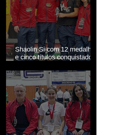
Shaolin Si com 12 medalhas
e cinco títulos conquistados
em Arouca