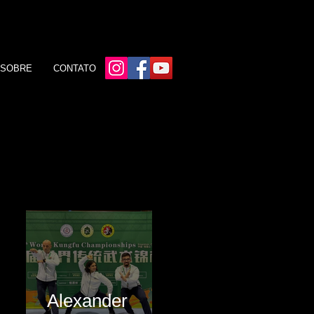
SOBRE
CONTATO
Recentes
Alexander