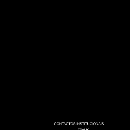
CONTACTOS INSTITUCIONAIS