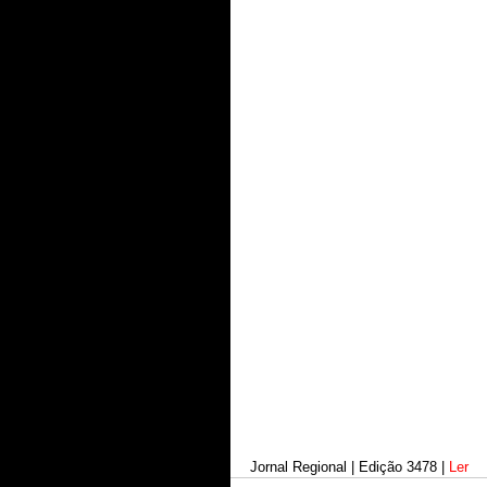
Jornal Regional | Edição 3478 | 
Ler