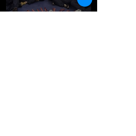
Todos os atletas
medalhados no CN de Kung
Fu
Search By Tags
16th European Championship
18º Campeonato Europeu de Wushu
2016
2023
2024
2025
20ª
6º Campeonato Europeu de Kung Fu
Alexander Ponzo
Ana Garcia
Andria
André Campos
André Rodrigues
Aniversário
Arouca
Augusto Pinto
Beatriz Guimarães
Beatriz Oliveira
Bernardo Cardos
Bronze
Bruno Sousa
Campeonato Europeu Online
Campeonato Mundial KungFu Tradicional
Campeonato Nacional Online
Campeonato Nacional de Sanda
Campeonato Nacional de Wushu
Campeonato Nacional de Wǔshù/Kung Fu Tradicional
Campeonato Regional Centro